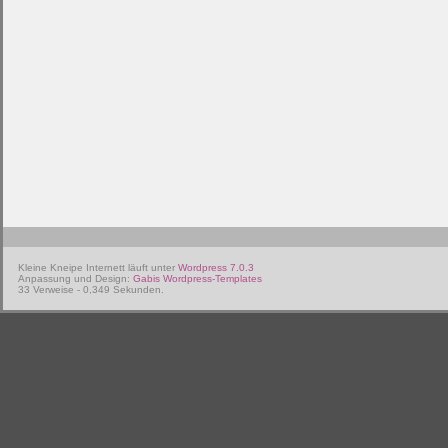
Kleine Kneipe Internett läuft unter
Wordpress 7.0.3
Anpassung und Design:
Gabis Wordpress-Templates
33 Verweise - 0,349 Sekunden.