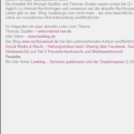
Die Anwälte RA Michael Seidlitz und Thomas Stadler waren schon bei G+ s
täglich zu Internet-Rechtsfragen und verweisen auf die aktuelle Rechtssp
Leider gibt es den Blog Jurablocgs.com nicht mehr , der eine beachtlich
Jahre ein monatliches Aktivitätsranking veröffentlichte.
Im folgenden ein paar aktuelle Links zum Thema:
Thomas Stadler –
www.internet-law.de
Udo Vetter –
www.lawblog.de
Der Blog
www.rechtzweinull.de
hat den untenstehenden Artikel veröffentlic
Social Media & Recht – Haftungsrisiken beim Sharing über Facebook, Goo
Urheberrecht)
und
Teil 2 Persönlichkeitsrecht und Wettbewerbsrecht
Youtube
RA Udo Vetter
Lawblog – Sicheres publizieren und der Staatstrojaner
(1:03