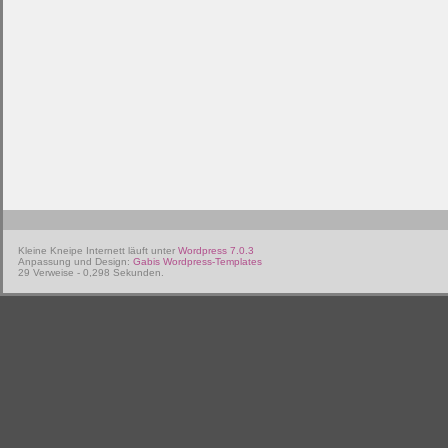
Kleine Kneipe Internett läuft unter
Wordpress 7.0.3
Anpassung und Design:
Gabis Wordpress-Templates
29 Verweise - 0,298 Sekunden.