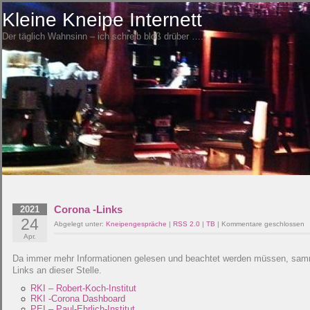
Kleine Kneipe Internett
Der täglich Wahnsinn – ich schreib bloß drüber ….
Corona -Links
2021
24
Abgelegt unter:
Kneipengespräche
|
RSS 2.0
|
TB
|
Kommentare geschlossen
Apr.
Da immer mehr Informationen gelesen und beachtet werden müssen, sammel
Links an dieser Stelle.
RKI – Robert-Koch-Institut
RKI -Corona Dashboard
PEI – Paul-Ehrlich-Institut